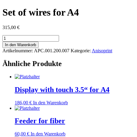
Set of wires for A4
315,00
€
Set
of
In den Warenkorb
wires
Artikelnummer:
APC.001.200.007
Kategorie:
Anisoprint
for
A4
Ähnliche Produkte
Menge
Display with touch 3.5“ for A4
186,00
€
In den Warenkorb
Feeder for fiber
60,00
€
In den Warenkorb