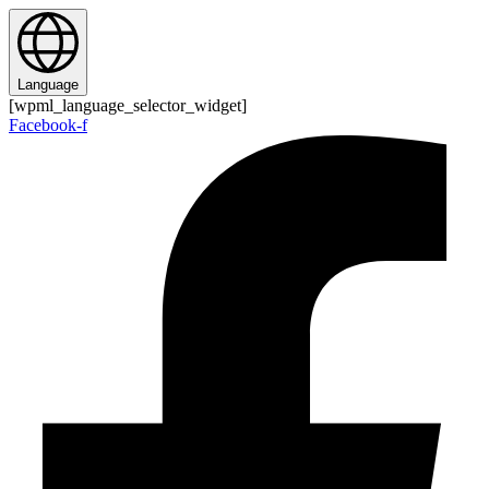
Zum
Inhalt
springen
Language
[wpml_language_selector_widget]
Facebook-f