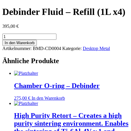
Debinder Fluid – Refill (1L x4)
395,00
€
Debinder
Fluid
In den Warenkorb
-
Artikelnummer:
BMD-CD0004
Kategorie:
Desktop Metal
Refill
(1L
Ähnliche Produkte
x4)
Menge
Chamber O-ring – Debinder
275,00
€
In den Warenkorb
High Purity Retort – Creates a high
purity sintering environment. Enables