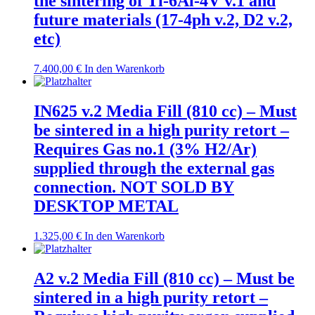
the sintering of Ti-6Al-4V v.1 and
future materials (17-4ph v.2, D2 v.2,
etc)
7.400,00
€
In den Warenkorb
IN625 v.2 Media Fill (810 cc) – Must
be sintered in a high purity retort –
Requires Gas no.1 (3% H2/Ar)
supplied through the external gas
connection. NOT SOLD BY
DESKTOP METAL
1.325,00
€
In den Warenkorb
A2 v.2 Media Fill (810 cc) – Must be
sintered in a high purity retort –