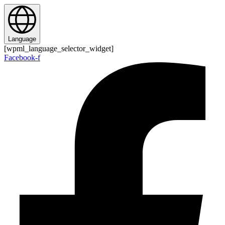
Zum
Inhalt
springen
Language
[wpml_language_selector_widget]
Facebook-f