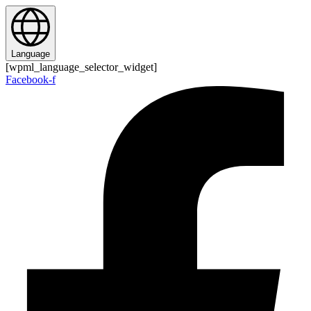
Zum
Inhalt
springen
Language
[wpml_language_selector_widget]
Facebook-f